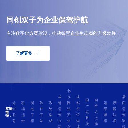
同创双子为企业保驾护航
专注数字化方案建设，推动智慧企业生态圈的升级发展
了解更多

北
成
京
成
桌
国
响
运
驻
弱
软
系
都
网
都
运
麒
面
产
应
友情
维
场
电
件
统
运
络
系
维
麟
运
化
式
链
服
运
工
开
集
维
安
统
课
认
维
接：
替
运
务
维
程
发
成
公
全
集
程
证
课
代
维
司
公
成
程