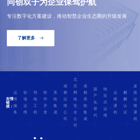
同创双子为企业保驾护航
专注数字化方案建设，推动智慧企业生态圈的升级发展
了解更多

北
成
京
成
桌
国
响
运
驻
弱
软
系
都
网
都
运
麒
面
产
应
友情
维
场
电
件
统
运
络
系
维
麟
运
化
式
链
服
运
工
开
集
维
安
统
课
认
维
接：
替
运
务
维
程
发
成
公
全
集
程
证
课
代
维
司
公
成
程
司