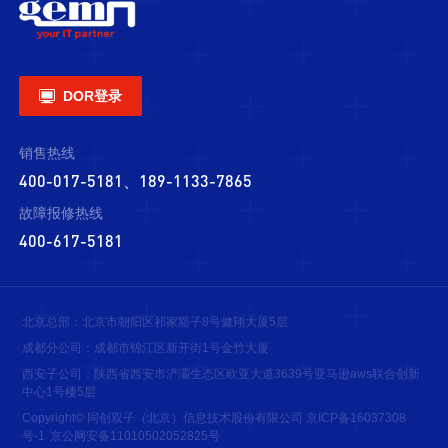

DOR登录
销售热线
400-017-5181、189-1133-7865
故障报修热线
400-617-5181
北京总部：北京市朝阳区祁家豁子8号健翔大厦5层
成都分公司：成都市锦江区新开街1号金竹大厦
西安子公司：陕西省西安市浐灞生态区欧亚大道3639号亚马逊aws联合创新
中心1号楼5层
Copyright© 同创双子（北京）信息技术股份有限公司
京ICP备16037308
号-1
京公网安备11010502052825号