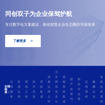
同创双子为企业保驾护航
专注数字化方案建设，推动智慧企业生态圈的升级发展
了解更多

北
成
京
成
桌
国
响
运
驻
弱
软
系
都
网
都
运
麒
面
产
应
友情
维
场
电
件
统
运
络
系
维
麟
运
化
式
链
服
运
工
开
集
维
安
统
课
认
维
接：
替
运
务
维
程
发
成
公
全
集
程
证
课
代
维
司
公
成
程