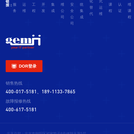
化
式
链
服
运
工
开
集
维
安
统
课
认
维
接：
替
运
务
维
程
发
成
公
全
集
程
证
课
代
维
司
公
成
程
司

DOR登录
销售热线
400-017-5181、189-1133-7865
故障报修热线
400-617-5181
北京总部：北京市朝阳区祁家豁子8号健翔大厦5层