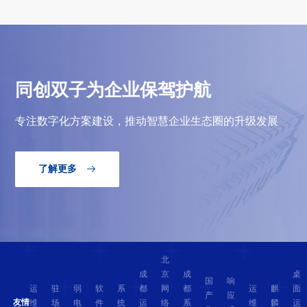
同创双子为企业保驾护航
专注数字化方案建设，推动智慧企业生态圈的升级发展
了解更多

北
成
京
成
桌
国
响
运
驻
弱
软
系
都
网
都
运
麒
面
产
应
友情
维
场
电
件
统
运
络
系
维
麟
运