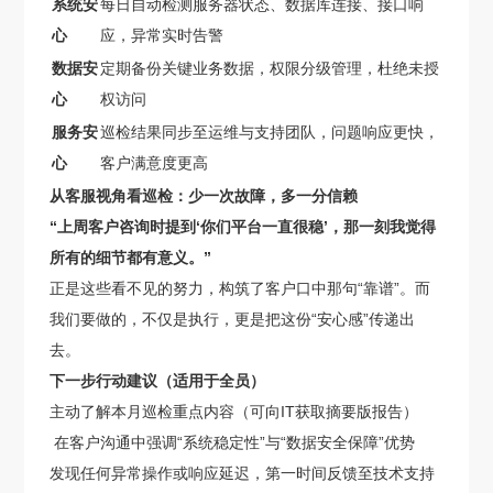
系统安
每日自动检测服务器状态、数据库连接、接口响
心
应，异常实时告警
数据安
定期备份关键业务数据，权限分级管理，杜绝未授
心
权访问
服务安
巡检结果同步至运维与支持团队，问题响应更快，
心
客户满意度更高
从客服视角看巡检：少一次故障，多一分信赖
“上周客户咨询时提到‘你们平台一直很稳’，那一刻我觉得
所有的细节都有意义。”
正是这些看不见的努力，构筑了客户口中那句“靠谱”。而
我们要做的，不仅是执行，更是把这份“安心感”传递出
去。
下一步行动建议（适用于全员）
主动了解本月巡检重点内容（可向IT获取摘要版报告）
在客户沟通中强调“系统稳定性”与“数据安全保障”优势
发现任何异常操作或响应延迟，第一时间反馈至技术支持