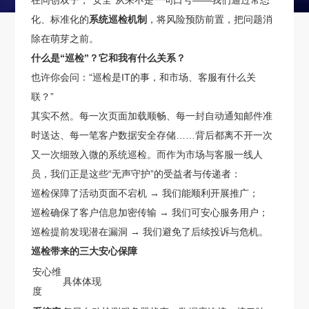
在同创双子，“安全”从来不是一句口号——我们通过常态
化、标准化的
系统巡检机制
，将风险预防前置，把问题消
除在萌芽之前。
什么是“巡检”？它和我有什么关系？
也许你会问：“巡检是IT的事，和市场、客服有什么关
联？”
其实不然。每一次页面加载顺畅、每一封自动通知邮件准
时送达、每一笔客户数据安全存储……背后都离不开一次
又一次细致入微的系统巡检。而作为市场与客服一线人
员，我们正是这些“无声守护”的受益者与传递者：
巡检保障了活动页面不宕机 → 我们能顺利开展推广；
巡检确保了客户信息加密传输 → 我们可安心服务用户；
巡检提前发现潜在漏洞 → 我们避免了后续投诉与危机。
巡检带来的三大安心保障
安心维
具体体现
度