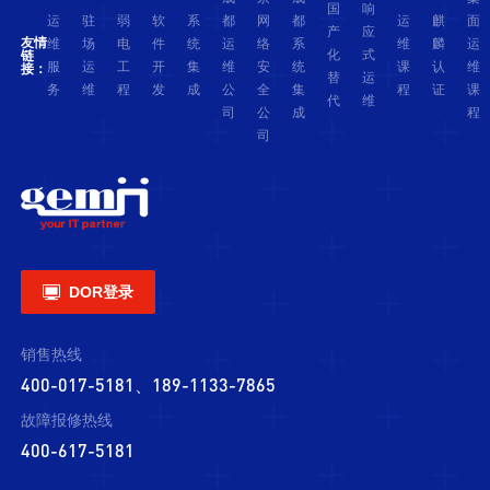
国
响
运
驻
弱
软
系
都
网
都
运
麒
面
产
应
友情
维
场
电
件
统
运
络
系
维
麟
运
化
式
链
服
运
工
开
集
维
安
统
课
认
维
接：
替
运
务
维
程
发
成
公
全
集
程
证
课
代
维
司
公
成
程
司

DOR登录
销售热线
400-017-5181、189-1133-7865
故障报修热线
400-617-5181