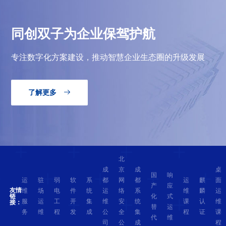
同创双子为企业保驾护航
专注数字化方案建设，推动智慧企业生态圈的升级发展
了解更多

北
成
京
成
桌
国
响
运
驻
弱
软
系
都
网
都
运
麒
面
产
应
友情
维
场
电
件
统
运
络
系
维
麟
运
化
式
链
服
运
工
开
集
维
安
统
课
认
维
接：
替
运
务
维
程
发
成
公
全
集
程
证
课
代
维
司
公
成
程