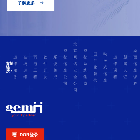
了解更多

北
成
京
成
桌
国
响
运
驻
弱
软
系
都
网
都
运
麒
面
产
应
友情
维
场
电
件
统
运
络
系
维
麟
运
化
式
链
服
运
工
开
集
维
安
统
课
认
维
接：
替
运
务
维
程
发
成
公
全
集
程
证
课
代
维
司
公
成
程
司

DOR登录