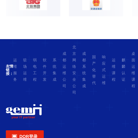
北
成
京
成
桌
国
响
运
驻
弱
软
系
都
网
都
运
麒
面
产
应
友情
维
场
电
件
统
运
络
系
维
麟
运
化
式
链
服
运
工
开
集
维
安
统
课
认
维
接：
替
运
务
维
程
发
成
公
全
集
程
证
课
代
维
司
公
成
程
司

DOR登录