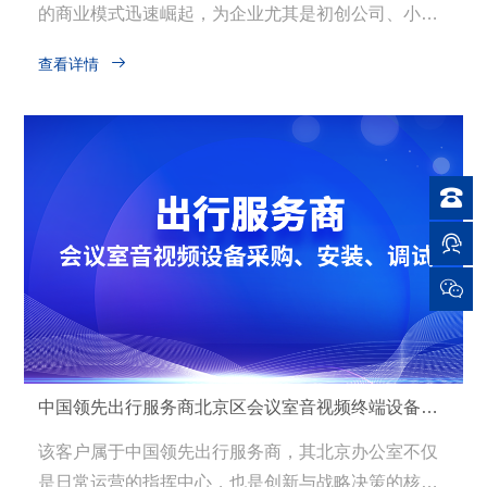
的商业模式迅速崛起，为企业尤其是初创公司、小微
企业及自由职业者提供了高效、灵活、低成本的办公

查看详情
解决方案。本客户是一家专注于为企业提供高品质共
享办公室租赁服务的专业运营商，致力于在城市核心
商务区打造集办公、社交、资源共享于一体的现代化
办公环境。随着市场需求的不断增长，客户决定在新

址开设一处占地2000平方米的高端共享办公室，旨在
通过智能化、高效化的弱电系统建设，为入驻企业提

供更加便捷、安全、专业的办公体验。

中国领先出行服务商北京区会议室音视频终端设备的全面采购、安装及调试解决方案
该客户属于中国领先出行服务商，其北京办公室不仅
是日常运营的指挥中心，也是创新与战略决策的核心