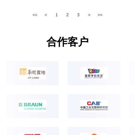
基础设施逐渐暴露出网络带宽不足、数据安全性低、
<<
<
1
2
3
>
>>
资源分配不灵活等问题，成为制约企业进一步发展的
瓶颈。
合作客户