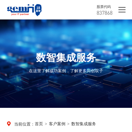
股票代码
837868
首页
客户案例
数智集成服务

>
>
当前位置：