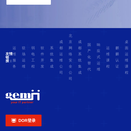
北
成
京
成
桌
国
响
运
驻
弱
软
系
都
网
都
运
麒
面
产
应
友情
维
场
电
件
统
运
络
系
维
麟
运
化
式
链
服
运
工
开
集
维
安
统
课
认
维
接：
替
运
务
维
程
发
成
公
全
集
程
证
课
代
维
司
公
成
程
司

DOR登录